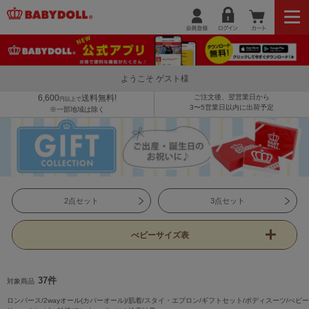
ようこそ ゲスト様
6,600
送料無料!
ご注文後、翌営業日から
円以上で
3〜5営業日以内に出荷予定
※一部地域は除く
2点セット
3点セット
べビーサイズ表
37件
対象商品
ロンパース/2wayオール(カバーオール)/肌着/スタイ・エプロン/ギフトセット/ボディスーツ/べビー