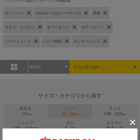
リュック/べビー雑貨/モンキーパンツの検索結果
ロンパース
2wayオール(カバーオール)
肌着
スタイ・エプロン
ギフトセット
ボディスーツ
べビーリュック
べビー雑貨
モンキーパンツ
新着順
さらに絞り込む
サイズ・カテゴリから探す
新生児
ベビー
キッズ
70
80
90
100
150
～
cm
～
cm
～
cm
ジュニア
大人
おそろい
140～
160
cm
S
XL
親子ペア
～