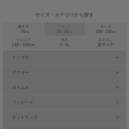
サイズ・カテゴリから探す
新生児
ベビー
キッズ
70
80
90
100
150
～
cm
～
cm
～
cm
ジュニア
大人
おそろい
140～
160
cm
S
XL
親子ペア
～
トップス
アウター
ボトムス
ワンピース
セットアップ