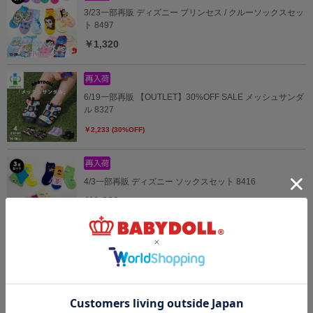
3/23一部再販 ディズニー プリンセス / クルーソックスセッ
ト 8497
￥1,320
6/19一部再販 【OUTLET】30%OFF SALE メッシュサンダ
ル 8327
￥2,233 (30%OFF)
4/3一部再販 ディズニー ソックスセット 8416
￥1,320
3/23一部再販 PINKHUNT リブ編みクルーソックス 7842
os23
￥869