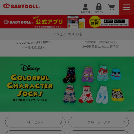
ようこそ ゲスト様
6,600
送料無料!
ご注文後、翌営業日から
円以上で
3〜5営業日以内に出荷予定
※一部地域は除く
靴下セット
クルーソックス