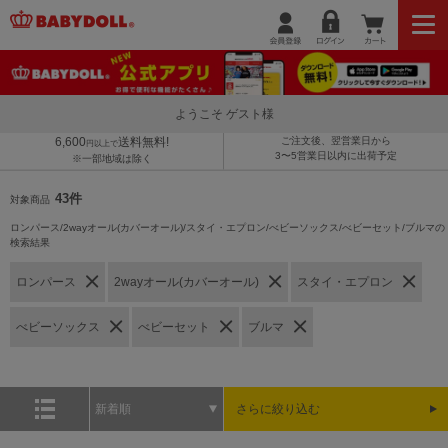
ようこそ ゲスト様
6,600
送料無料!
ご注文後、翌営業日から
円以上で
3〜5営業日以内に出荷予定
※一部地域は除く
43件
対象商品
ロンパース/2wayオール(カバーオール)/スタイ・エプロン/べビーソックス/べビーセット/ブルマの
検索結果
ロンパース
2wayオール(カバーオール)
スタイ・エプロン
べビーソックス
べビーセット
ブルマ
新着順
さらに絞り込む