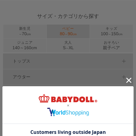
サイズ・カテゴリから探す
新生児
ベビー
キッズ
70
80
90
100
150
～
cm
～
cm
～
cm
ジュニア
大人
おそろい
140～
160
cm
S
XL
親子ペア
～
トップス
アウター
ボトムス
ワンピース
セットアップ