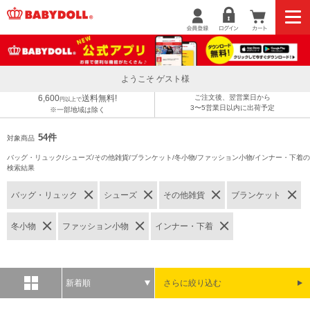
ようこそ ゲスト様
6,600
送料無料!
ご注文後、翌営業日から
円以上で
3〜5営業日以内に出荷予定
※一部地域は除く
54件
対象商品
バッグ・リュック/シューズ/その他雑貨/ブランケット/冬小物/ファッション小物/インナー・下着の
検索結果
バッグ・リュック
シューズ
その他雑貨
ブランケット
冬小物
ファッション小物
インナー・下着
新着順
さらに絞り込む