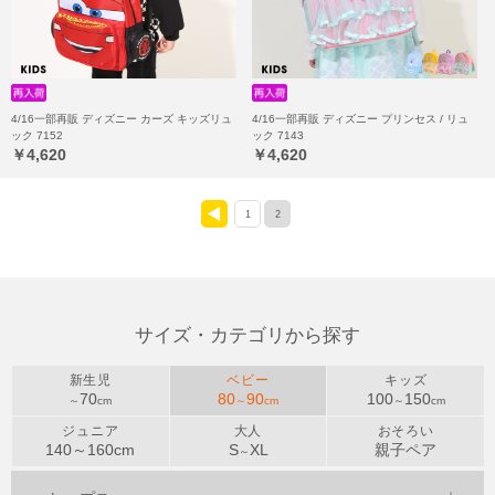
4/16一部再販 ディズニー カーズ キッズリュ
4/16一部再販 ディズニー プリンセス / リュ
ック 7152
ック 7143
￥4,620
￥4,620
1
2
<
サイズ・カテゴリから探す
新生児
ベビー
キッズ
70
80
90
100
150
～
cm
～
cm
～
cm
ジュニア
大人
おそろい
140～
160
cm
S
XL
親子ペア
～