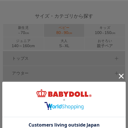
サイズ・カテゴリから探す
新生児
ベビー
キッズ
70
80
90
100
150
～
cm
～
cm
～
cm
ジュニア
大人
おそろい
140～
160
cm
S
XL
親子ペア
～
トップス
アウター
ボトムス
ワンピース
セットアップ