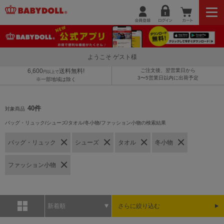
ようこそ ゲスト様
6,600
送料無料!
ご注文後、翌営業日から
円以上で
3〜5営業日以内に出荷予定
※一部地域は除く
40件
対象商品
バッグ・リュック/シューズ/タオル/冬小物/ファッション小物の検索結果
バッグ・リュック
シューズ
タオル
冬小物
ファッション小物
新着順
さらに絞り込む