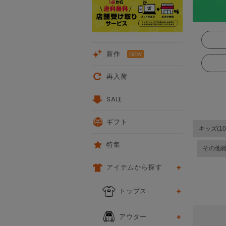
新作
再入荷
SALE
ギフト
キッズ(10
特集
その他
アイテムから探す
前
トップス
アウター