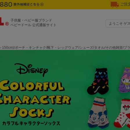
ご注文
子供服・ベビー服ブランド
ようこそ ゲ
ベビードール 公式通販サイト
0～150cm)/ポーチ・キンチャク/靴下・レッグウェア/シューズ/タオル/その他雑貨/