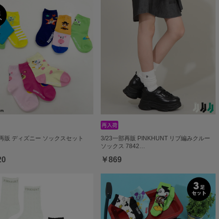
部再販 ディズニー ソックスセット
3/23一部再販 PINKHUNT リブ編みクルー
ソックス 7842…
20
￥869