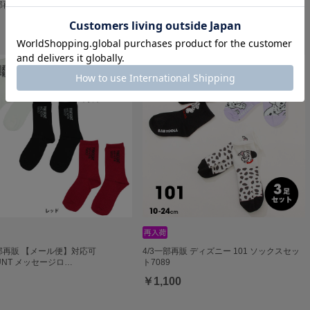
部再販 ニーハイソックス 7322 oa22
6/10一部再販 ハイソックス 7323 oa22
￥880
一部再販 【メール便】対応可
4/3一部再販 ディズニー 101 ソックスセッ
HUNT メッセージロ…
ト7089
￥1,100