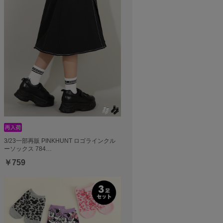
3/23一部再販 PINKHUNT ロゴラインクル
ーソックス 784…
￥759