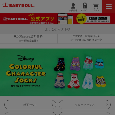
ようこそ ゲスト様
6,600
送料無料!
ご注文後、翌営業日から
円以上で
3〜5営業日以内に出荷予定
※一部地域は除く
靴下セット
クルーソックス