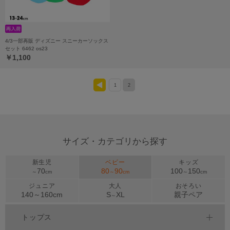
4/3一部再販 ディズニー スニーカーソックス
セット 6462 os23
￥1,100
1
2
<
サイズ・カテゴリから探す
新生児
ベビー
キッズ
70
80
90
100
150
～
cm
～
cm
～
cm
ジュニア
大人
おそろい
140～
160
cm
S
XL
親子ペア
～
トップス