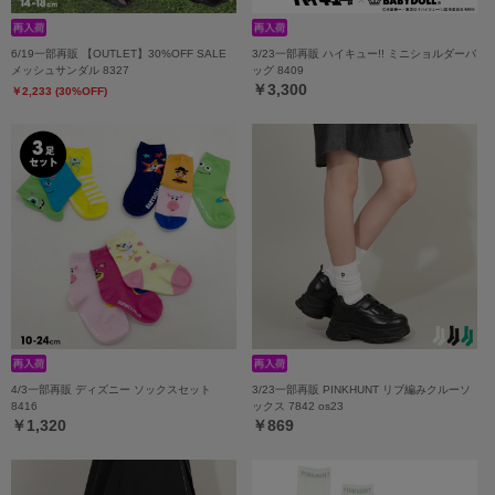
6/19一部再販 【OUTLET】30%OFF SALE
3/23一部再販 ハイキュー!! ミニショルダーバ
メッシュサンダル 8327
ッグ 8409
￥3,300
￥2,233 (30%OFF)
4/3一部再販 ディズニー ソックスセット
3/23一部再販 PINKHUNT リブ編みクルーソ
8416
ックス 7842 os23
￥1,320
￥869