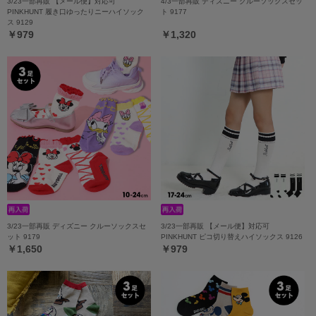
3/23一部再販 【メール便】対応可
4/3一部再販 ディズニー クルーソックスセッ
PINKHUNT 履き口ゆったりニーハイソック
ト 9177
ス 9129
￥979
￥1,320
3/23一部再販 ディズニー クルーソックスセ
3/23一部再販 【メール便】対応可
ット 9179
PINKHUNT ピコ切り替えハイソックス 9126
￥1,650
￥979