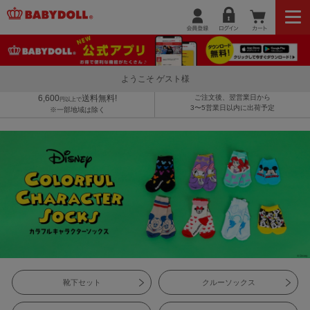
ようこそ ゲスト様
6,600
送料無料!
ご注文後、翌営業日から
円以上で
3〜5営業日以内に出荷予定
※一部地域は除く
靴下セット
クルーソックス