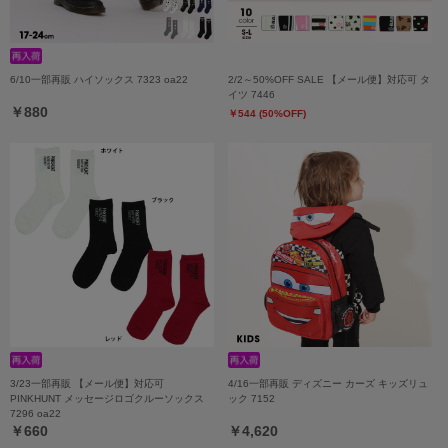
6/10一部再販 ハイソックス 7323 oa22
2/2～50%OFF SALE 【メール便】対応可 タ
イツ 7446
￥880
￥544 (50%OFF)
3/23一部再販 【メール便】対応可
4/16一部再販 ディズニー カーズ キッズリュ
PINKHUNT メッセージロゴクルーソックス
ック 7152
7296 oa22
￥660
￥4,620