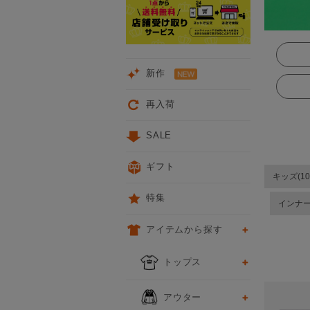
新作
再入荷
SALE
ギフト
キッズ(10
特集
インナ
アイテムから探す
前
次
トップス
アウター