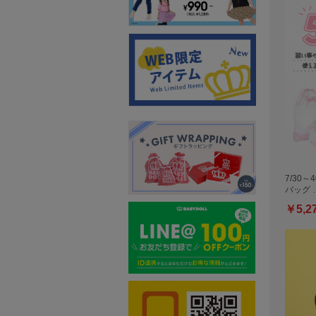
7/30～
バッグ 
￥5,2