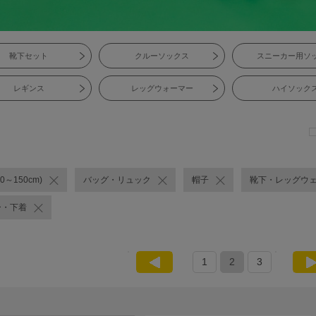
靴下セット
クルーソックス
スニーカー用ソ
レギンス
レッグウォーマー
ハイソック
0～150cm)
バッグ・リュック
帽子
靴下・レッグウ
ー・下着
1
2
3