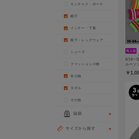
キンチャク・ポーチ
帽子
インナー・下着
靴下・レッグウェア
シューズ
6/19
ファッション小物
ルーソッ
￥1,0
冬小物
タオル
その他
福袋
サイズから探す