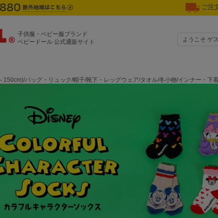
ご注文
子供服・ベビー服ブランド
ようこそ ゲ
ベビードール 公式通販サイト
0～150cm)/バッグ・リュック/帽子/靴下・レッグウェア/タオル/冬小物/インナー・