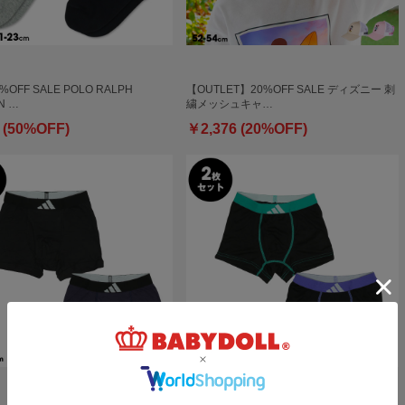
0%OFF SALE POLO RALPH
【OUTLET】20%OFF SALE ディズニー 刺
N …
繍メッシュキャ…
 (50%OFF)
￥2,376 (20%OFF)