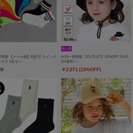
一部再販 【メール便】対応可 ラインク
6/19一部再販 【OUTLET】10%OFF SALE
クス 3足セッ…
UV速乾ハ…
89
￥2,871 (10%OFF)