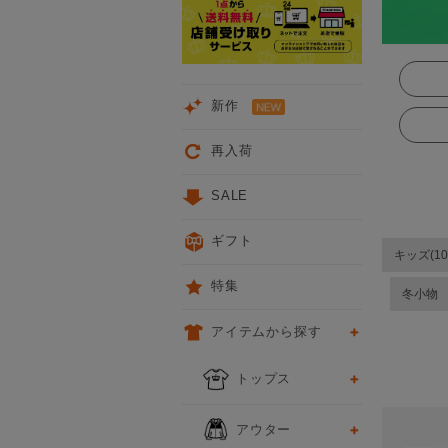
新作
再入荷
SALE
ギフト
キッズ(10
特集
冬小物
アイテムから探す
前
トップス
アウター