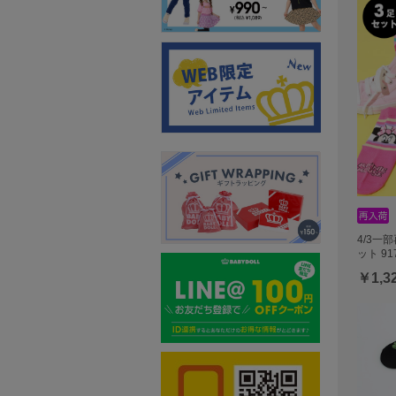
4/3一
ット 91
￥1,3