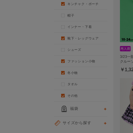
キンチャク・ポーチ
帽子
インナー・下着
靴下・レッグウェア
シューズ
3/23
ファッション小物
クルー
￥1,3
冬小物
タオル
その他
福袋
サイズから探す