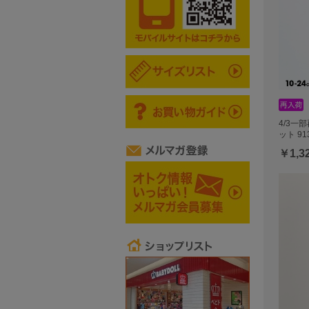
4/3一
ット 91
￥1,3