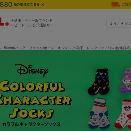
ご注文
子供服・ベビー服ブランド
ようこそ ゲ
ベビードール 公式通販サイト
0～150cm)/バッグ・リュック/ポーチ・キンチャク/靴下・レッグウェア/その他雑貨