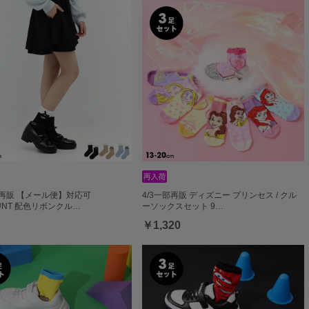
部再販 【メール便】対応可
4/3一部再販 ディズニー プリンセス / クル
HUNT 配色リボンクル…
ーソックスセット 9…
￥1,320