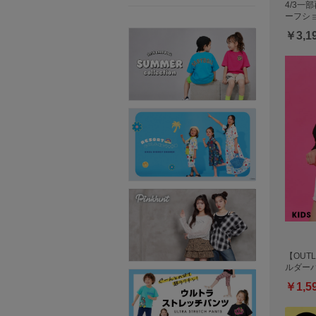
4/3一
ーフショ
￥3,1
【OUTL
ルダーバ
￥1,5