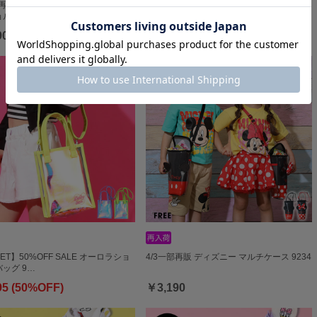
部再販 ディズニー キャラクターモチ
7/30～30%OFF SALE 6/19一部再販 ディズ
ルダーバッグ 9…
ニー プリ…
90
￥2,772 (30%OFF)
ET】50%OFF SALE オーロラショ
4/3一部再販 ディズニー マルチケース 9234
ッグ 9…
95 (50%OFF)
￥3,190