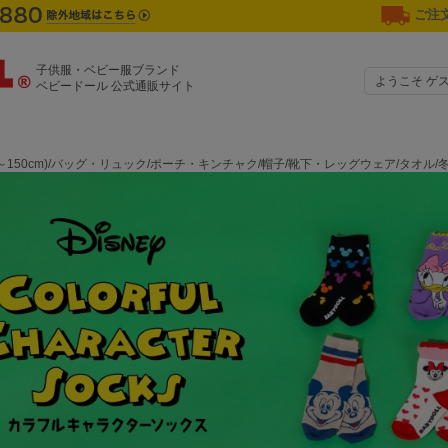
ご注文
子供服・ベビー服ブランド
ようこそ ゲ
ベビードール 公式通販サイト
0～150cm)/バッグ・リュック/ポーチ・キンチャク/帽子/靴下・レッグウェア/タオル