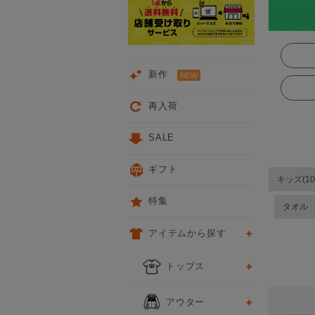
新作
再入荷
SALE
ギフト
キッズ(10
特集
タオル
アイテムから探す
前
次
トップス
アウター