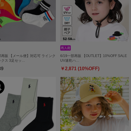
一部再販 【メール便】対応可 ラインク
6/19一部再販 【OUTLET】10%OFF SALE
クス 3足セッ…
UV速乾ハ…
89
￥2,871 (10%OFF)