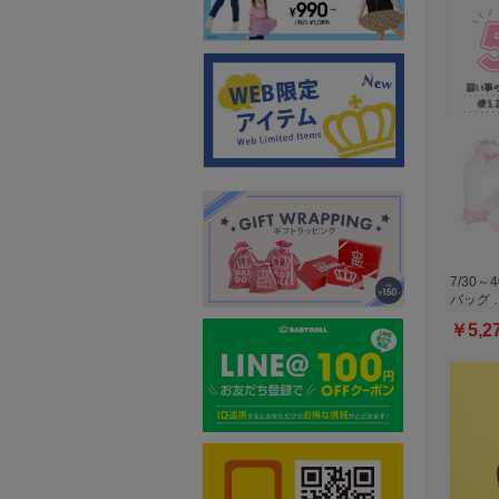
7/30～
バッグ 
￥5,2