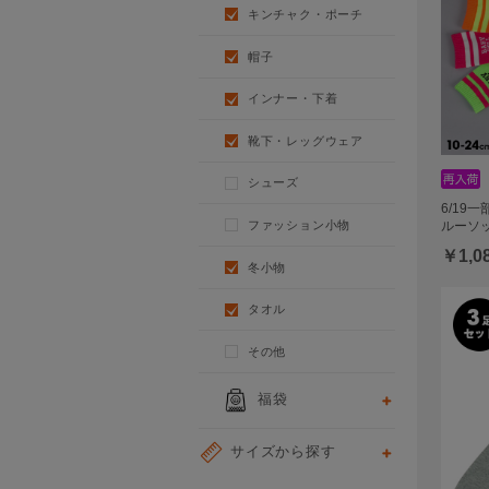
キンチャク・ポーチ
帽子
インナー・下着
靴下・レッグウェア
シューズ
6/19
ファッション小物
ルーソッ
￥1,0
冬小物
タオル
その他
福袋
サイズから探す