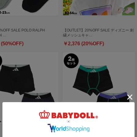
0%OFF SALE POLO RALPH
【OUTLET】20%OFF SALE ディズニー 刺
N …
繍メッシュキャ…
 (50%OFF)
￥2,376 (20%OFF)