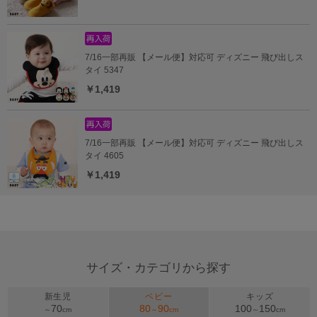
7/16一部再販 【メール便】対応可 ディズニー 飛び出しス
タイ 5347
￥1,419
7/16一部再販 【メール便】対応可 ディズニー 飛び出しス
タイ 4605
￥1,419
サイズ・カテゴリから探す
新生児
ベビー
キッズ
70
80
90
100
150
～
cm
～
cm
～
cm