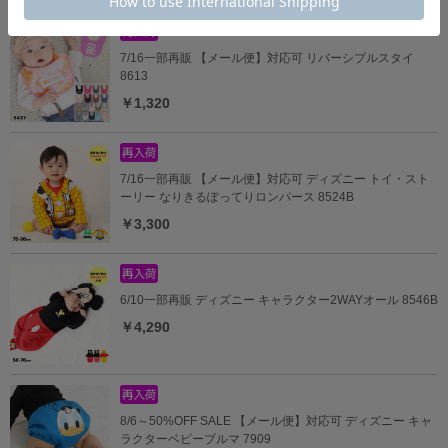
7/16一部再販 【メール便】対応可 リバーシブルスタイ
8613
￥1,320
7/16一部再販 【メール便】対応可 ディズニー トイ・スト
ーリー なりきるぽってりロンパース 8524B
￥3,300
6/10一部再販 ディズニー キャラクター2WAYオール 8546B
￥4,290
8/6～50%OFF SALE 【メール便】対応可 ディズニー キャ
ラクターベビーブルマ 7909