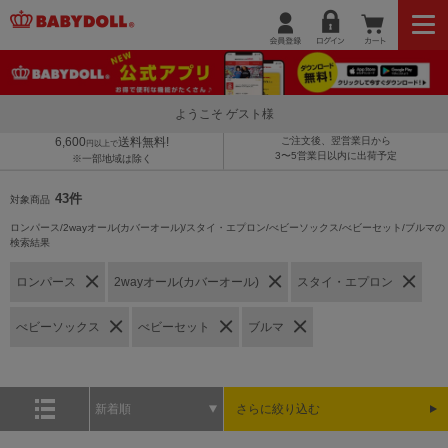
ようこそ ゲスト様
6,600
送料無料!
ご注文後、翌営業日から
円以上で
3〜5営業日以内に出荷予定
※一部地域は除く
43件
対象商品
ロンパース/2wayオール(カバーオール)/スタイ・エプロン/べビーソックス/べビーセット/ブルマの
検索結果
ロンパース
2wayオール(カバーオール)
スタイ・エプロン
べビーソックス
べビーセット
ブルマ
新着順
さらに絞り込む