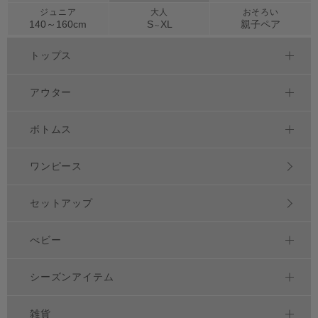
ジュニア
大人
おそろい
140～
160
cm
S
XL
親子ペア
～
トップス
アウター
ボトムス
ワンピース
セットアップ
べビー
シーズンアイテム
雑貨