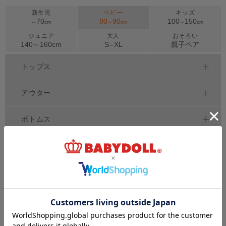
新生児
ベビー
キッズ
70
80
90
100
150
～
cm
～
cm
～
cm
ジュニア
大人
おそろい
140～
160
cm
S
XL
親子ペア
～
トップス
アウター
ボトムス
ワンピース
セットアップ
べビー
シーズンアイテム