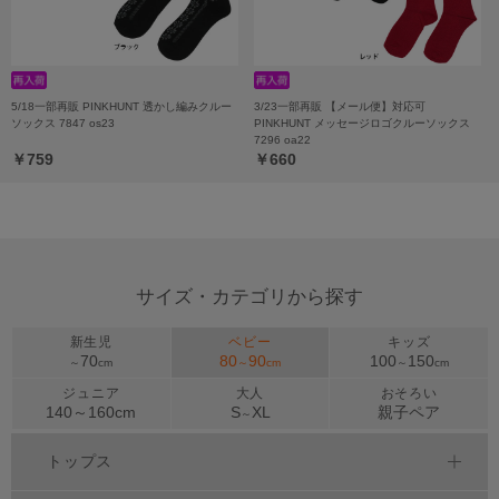
5/18一部再販 PINKHUNT 透かし編みクルー
3/23一部再販 【メール便】対応可
ソックス 7847 os23
PINKHUNT メッセージロゴクルーソックス
7296 oa22
￥759
￥660
サイズ・カテゴリから探す
新生児
ベビー
キッズ
70
80
90
100
150
～
cm
～
cm
～
cm
ジュニア
大人
おそろい
140～
160
cm
S
XL
親子ペア
～
トップス