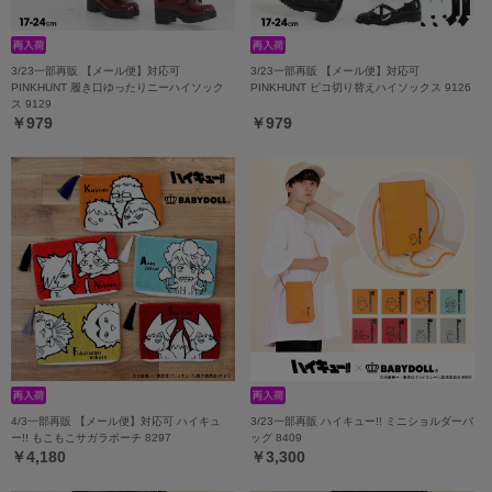
3/23一部再販 【メール便】対応可
3/23一部再販 【メール便】対応可
PINKHUNT 履き口ゆったりニーハイソック
PINKHUNT ピコ切り替えハイソックス 9126
ス 9129
￥979
￥979
4/3一部再販 【メール便】対応可 ハイキュ
3/23一部再販 ハイキュー!! ミニショルダーバ
ー!! もこもこサガラポーチ 8297
ッグ 8409
￥4,180
￥3,300