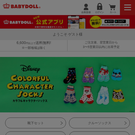
ようこそ ゲスト様
6,600
送料無料!
ご注文後、翌営業日から
円以上で
3〜5営業日以内に出荷予定
※一部地域は除く
靴下セット
クルーソックス