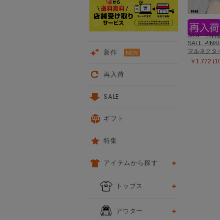
3/23一部再
SALE PIN
新作
マルネクタイ 
￥1,772 (
再入荷
SALE
ギフト
特集
アイテムから探す
トップス
アウター