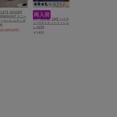
LET】50%OFF
 PINKHUNT スニー
4/3一部再販 【qt】ハイキ
ソールバレエサンダ
ュー!!ダイカットクッショ
06
ン 0259
29 (50%OFF)
￥3,850