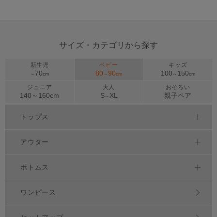
サイズ・カテゴリから探す
新生児
ベビー
キッズ
70
80
90
100
150
～
cm
～
cm
～
cm
ジュニア
大人
おそろい
140～
160
cm
S
XL
親子ペア
～
トップス
アウター
ボトムス
ワンピース