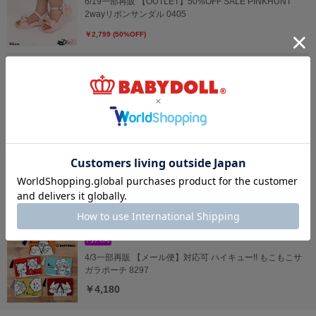
6/19一部再販 【OUTLET】50%OFF SALE PINKHUNT
2wayリボンサンダル 0405
￥2,799 (50%OFF)
【OUTLET】50%OFF SALE PINKHUNT スニーカーソール
バレエサンダル 0406
￥3,129 (50%OFF)
8/6～50%OFF SALE サンリオ 耳立体キャラクターポーチ
9574
￥1,210 (50%OFF)
4/3一部再販 【メール便】対応可 ハイキュー!! もこもこサ
ガラポーチ 8297
￥4,180