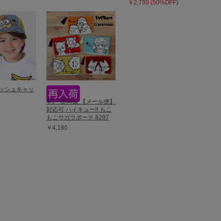
￥2,799 (50%OFF)
メッシュキャッ
4/3一部再販 【メール便】
対応可 ハイキュー!! もこ
もこサガラポーチ 8297
￥4,180