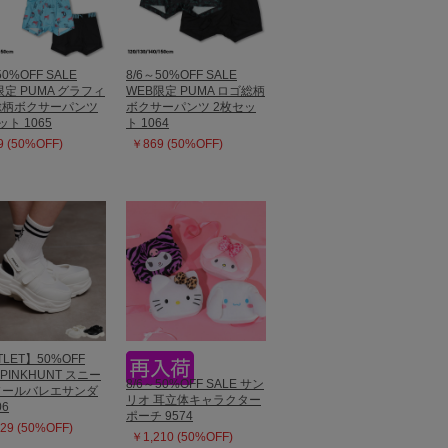
50%OFF SALE
8/6～50%OFF SALE
限定 PUMA グラフィ
WEB限定 PUMA ロゴ総柄
総柄ボクサーパンツ
ボクサーパンツ 2枚セッ
ット 1065
ト 1064
 (50%OFF)
￥869 (50%OFF)
LET】50%OFF
 PINKHUNT スニー
8/6～50%OFF SALE サン
ソールバレエサンダ
リオ 耳立体キャラクター
06
ポーチ 9574
29 (50%OFF)
￥1,210 (50%OFF)