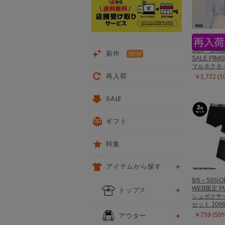
3/23一部再
新作
SALE PIN
マルネクタイ 
再入荷
￥1,772 (
SALE
ギフト
特集
アイテムから探す
8/6～50%O
WEB限定 P
トップス
シュボクサー
セット 106
アウター
￥759 (50