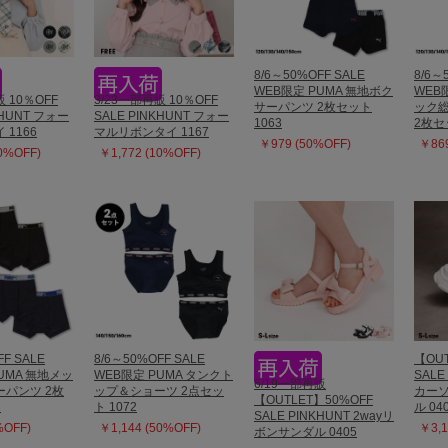
8/6～50%OFF SALE
8/6～
WEB限定 PUMA 無地ボク
WEB
販 10％OFF
3/23一部再販 10％OFF
サーパンツ 2枚セット
ック
KHUNT フォー
SALE PINKHUNT フォー
1063
2枚セ
1166
マルリボンタイ 1167
￥979 (50%OFF)
￥869
10%OFF)
￥1,772 (10%OFF)
FF SALE
8/6～50%OFF SALE
【OUT
UMA 無地メッ
WEB限定 PUMA タンクト
SALE
6/19一部再販
パンツ 2枚
ップ＆ショーツ 2点セッ
カー
【OUTLET】50%OFF
6
ト 1072
ル 04
SALE PINKHUNT 2wayリ
%OFF)
￥1,144 (50%OFF)
￥3,1
ボンサンダル 0405