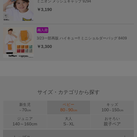
ミニオン メッシュキャップ 9294
￥3,190
3/23一部再販 ハイキュー!! ミニショルダーバッグ 8409
￥3,300
サイズ・カテゴリから探す
新生児
ベビー
キッズ
70
80
90
100
150
～
cm
～
cm
～
cm
ジュニア
大人
おそろい
140～
160
cm
S
XL
親子ペア
～