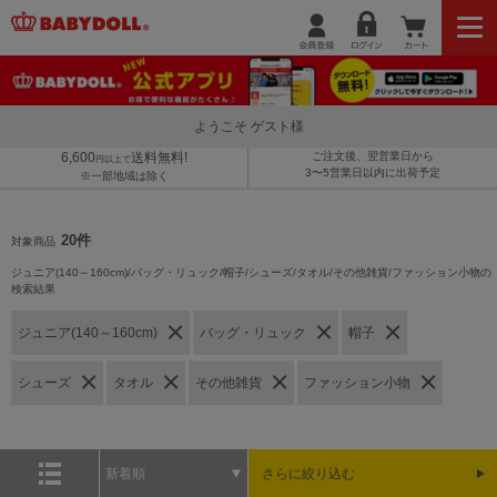
ようこそ ゲスト様
6,600
送料無料!
ご注文後、翌営業日から
円以上で
3〜5営業日以内に出荷予定
※一部地域は除く
20件
対象商品
ジュニア(140～160cm)/バッグ・リュック/帽子/シューズ/タオル/その他雑貨/ファッション小物の
検索結果
ジュニア(140～160cm)
バッグ・リュック
帽子
シューズ
タオル
その他雑貨
ファッション小物
新着順
さらに絞り込む