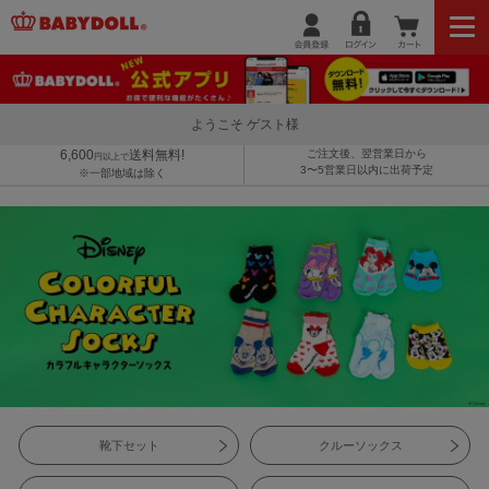
ようこそ ゲスト様
6,600
送料無料!
ご注文後、翌営業日から
円以上で
3〜5営業日以内に出荷予定
※一部地域は除く
靴下セット
クルーソックス