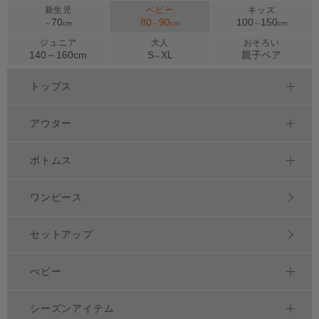
新生児
ベビー
キッズ
70
80
90
100
150
～
cm
～
cm
～
cm
ジュニア
大人
おそろい
140～
160
cm
S
XL
親子ペア
～
トップス
アウター
ボトムス
ワンピース
セットアップ
べビー
シーズンアイテム