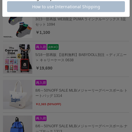
3/23一部再販 WEB限定 PUMA ラインクルーソックス 3足
セット 1094
￥1,100
5/18一部再販 【送料無料】BABYDOLL別注 ＜ディズニー
＞ キャリーケース 0638
￥19,690
8/6～50%OFF SALE MLB/メジャーリーグベースボール ト
ートバッグ 1314
￥2,365 (50%OFF)
8/6～50%OFF SALE MLB/メジャーリーグベースボール ナ
ップサック 1313