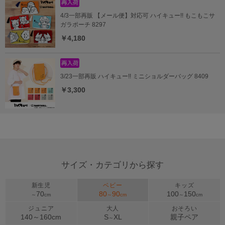
4/3一部再販 【メール便】対応可 ハイキュー!! もこもこサ
ガラポーチ 8297
￥4,180
3/23一部再販 ハイキュー!! ミニショルダーバッグ 8409
￥3,300
サイズ・カテゴリから探す
新生児
ベビー
キッズ
70
80
90
100
150
～
cm
～
cm
～
cm
ジュニア
大人
おそろい
140～
160
cm
S
XL
親子ペア
～