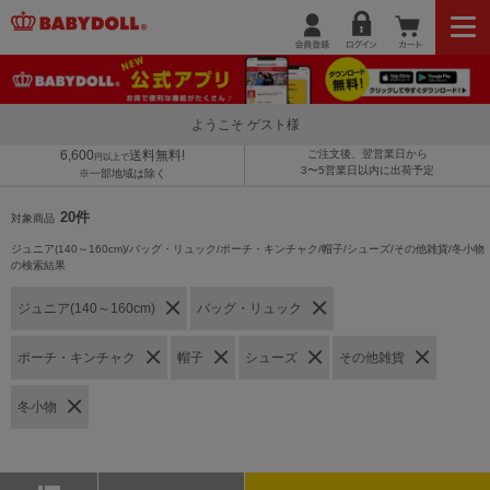
ようこそ ゲスト様
6,600
送料無料!
ご注文後、翌営業日から
円以上で
3〜5営業日以内に出荷予定
※一部地域は除く
20件
対象商品
ジュニア(140～160cm)/バッグ・リュック/ポーチ・キンチャク/帽子/シューズ/その他雑貨/冬小物
の検索結果
ジュニア(140～160cm)
バッグ・リュック
ポーチ・キンチャク
帽子
シューズ
その他雑貨
冬小物