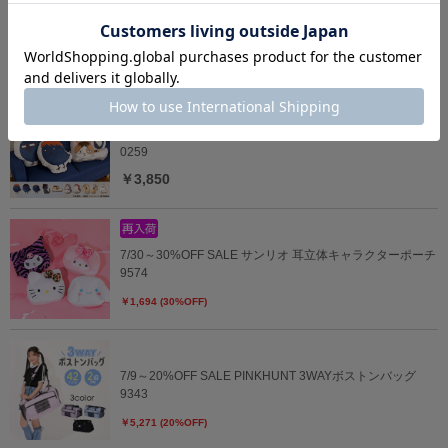
7/30～40%OFF SALE PINKHUNT レッスンバッグ 入学5点
セット ホワイト 0704
￥5,273 (40%OFF)
4/3一部再販 【qt】ハイキュー!!ダイカットクッション
0259
￥3,850
7/30～30%OFF SALE サンリオ 耳立体キャラクターポーチ
9574
￥1,694 (30%OFF)
7/9～20%OFF SALE PINKHUNT 3WAYボストンバッグ
9343
￥5,271 (20%OFF)