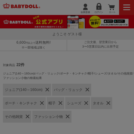
ようこそ ゲスト様
6,600
送料無料!
ご注文後、翌営業日から
円以上で
3〜5営業日以内に出荷予定
※一部地域は除く
22件
対象商品
ジュニア(140～160cm)/バッグ・リュック/ポーチ・キンチャク/帽子/シューズ/タオル/その他雑貨/
ファッション小物の検索結果
ジュニア(140～160cm)
バッグ・リュック
ポーチ・キンチャク
帽子
シューズ
タオル
その他雑貨
ファッション小物