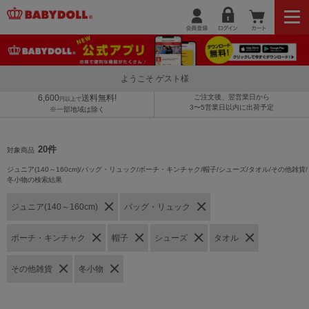
ようこそ ゲスト様
6,600
送料無料!
ご注文後、翌営業日から
円以上で
3〜5営業日以内に出荷予定
※一部地域は除く
20件
対象商品
ジュニア(140～160cm)/バッグ・リュック/ポーチ・キンチャク/帽子/シューズ/タオル/その他雑貨/
冬小物の検索結果
ジュニア(140～160cm)
バッグ・リュック
ポーチ・キンチャク
帽子
シューズ
タオル
その他雑貨
冬小物