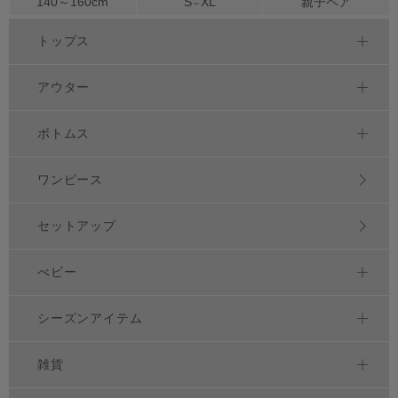
140～
160
cm
S
XL
親子ペア
～
トップス
アウター
ボトムス
ワンピース
セットアップ
べビー
シーズンアイテム
雑貨