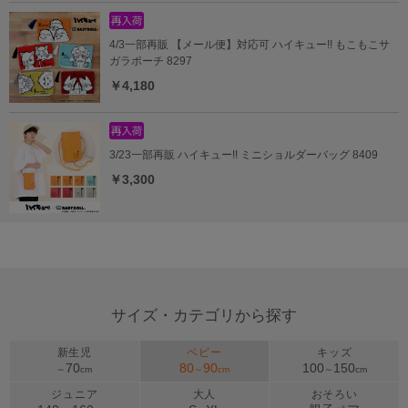
4/3一部再販 【メール便】対応可 ハイキュー!! もこもこサ
ガラポーチ 8297
￥4,180
3/23一部再販 ハイキュー!! ミニショルダーバッグ 8409
￥3,300
サイズ・カテゴリから探す
新生児
ベビー
キッズ
70
80
90
100
150
～
cm
～
cm
～
cm
ジュニア
大人
おそろい