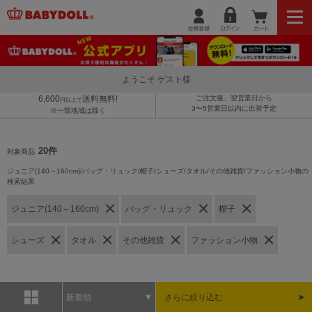
ようこそ ゲスト様
6,600
送料無料!
ご注文後、翌営業日から
円以上で
3〜5営業日以内に出荷予定
※一部地域は除く
20件
対象商品
ジュニア(140～160cm)/バッグ・リュック/帽子/シューズ/タオル/その他雑貨/ファッション小物の
検索結果
ジュニア(140～160cm)
バッグ・リュック
帽子
シューズ
タオル
その他雑貨
ファッション小物
新着順
さらに絞り込む