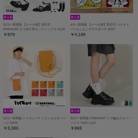
3/23一部再販 【メール便】対応可
4/3一部再販 【メール便】対応可 ハイキュ
PINKHUNT ピコ切り替えハイソックス 9126
ー!! もこもこサガラポーチ 8297
￥979
￥4,180
3/23一部再販 ハイキュー!! ミニショルダーバ
3/23一部再販 PINKHUNT リブ編みクルーソ
ッグ 8409
ックス 7842 os23
￥3,300
￥869