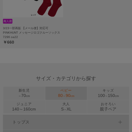
3/23一部再販 【メール便】対応可
PINKHUNT メッセージロゴクルーソックス
7296 oa22
￥660
サイズ・カテゴリから探す
新生児
ベビー
キッズ
70
80
90
100
150
～
cm
～
cm
～
cm
ジュニア
大人
おそろい
140～
160
cm
S
XL
親子ペア
～
トップス