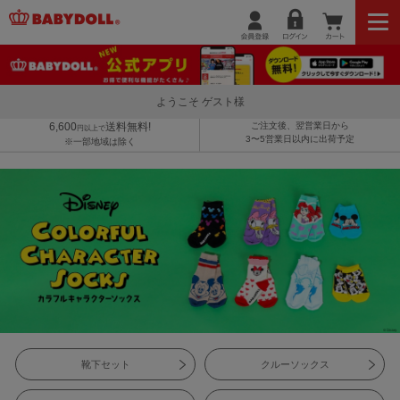
ようこそ ゲスト様
6,600
送料無料!
ご注文後、翌営業日から
円以上で
3〜5営業日以内に出荷予定
※一部地域は除く
靴下セット
クルーソックス