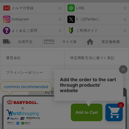
メルマガ登録
LINE
Instagram
X（旧Twitter）
よくあるご質問
ご利用ガイド
出荷予定
サイズ表
実店舗検索
運営会社
特定商取引法に基づく表記
プライバシーポリシー
利用規約
PCサイトを表示する
©Disney ©Disney/Pixar ©Disney. Based on the "Winnie the Pooh" works by A.A. Milne and E.H. Shepard.
TM＆©Universal Studios
© '26 SANRIO CO., LTD. APPR. NO. L670222
株式会社COZY
〒542-0081 大阪府大阪市中央区南船場1-16-10 大阪岡本ビル3Ｆ
TEL:06-6125-1458