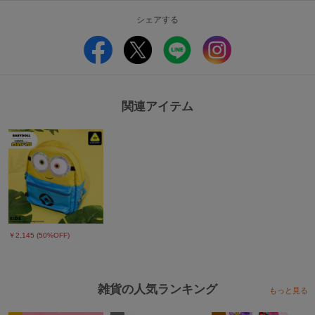
刺しゅう：ポリエステル100％
原産国：中国
シェアする
■仕様
ツイル/デニム
面ファスナーでサイズ調整可
頭部分：アップリケ＋刺しゅう
つば表：プリント
関連アイテム
洗濯表示についてはこちら
【ご注意事項】
■商品写真と価格に関するご注意
※撮影場所や光のあたり具合、また、お客様のPCモニター環境やスマートフ
ォンの設定などにより実際の色味と異なって見える場合がございます。商品単
体の画像が実物に近い色となっております。
※写真のプリント位置と多少の誤差が生じる場合があります。
※実店舗と実施しているイベント内容が異なる為、販売価格が異なる場合がご
￥2,145 (50%OFF)
ざいます。
雑貨の人気ランキング
もっと見る