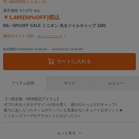
MINIONS(ミニオンズ)
通常価格 ￥2,970
税込
￥1,485(50%OFF)税込
8/6～50%OFF SALE ミニオン 光るツイルキャップ 1282
獲得ポイント 13pt
ポイントについて
販売期間:2026/08/06 19:00:00 ～ 2030/12/31 23:59:59
カートに入れる
アイテム説明
サイズ
レビュー
【一部店舗・WEB限定アイテム】
ボブの光るメガネデザインが目を惹く、遊び心たっぷりのキャップ♪
後ろにあしらったティムのワッペンも見逃せないキュートなポイント★
ミニオンズコーデのアクセントにもぴったり♪
■素材
もっと見る
本体：綿100％