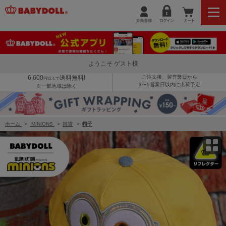
8/6～50%OFF SALE ミニオン 光るツイルキャップ 1282
ようこそ ゲスト様
6,600
送料無料!
ご注文後、翌営業日から
円以上で
3〜5営業日以内に出荷予定
※一部地域は除く
ホーム
>
MINIONS
>
雑貨
>
帽子